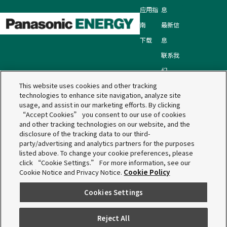
应用指
息
南
最新信
下载
息
联系我
们
This website uses cookies and other tracking
technologies to enhance site navigation, analyze site
网站地图
服务条款
Web Accessibility Policy
usage, and assist in our marketing efforts. By clicking
“Accept Cookies” you consent to our use of cookies
Information Security Policy
隐私保密声明
and other tracking technologies on our website, and the
Cookies声明
disclosure of the tracking data to our third-
party/advertising and analytics partners for the purposes
listed above. To change your cookie preferences, please
Panasonic Energy Co., Ltd.
Copyright © Panasonic
click “Cookie Settings.” For more information, see our
Energy Co., Ltd.
Cookie Notice and Privacy Notice.
Cookie Policy
松下电器机电(中国)有限公司 Copyright ©松下电器机电(中
Cookies Settings
国)有限公司
京ICP备05031335号 京公网安110105007254
Reject All