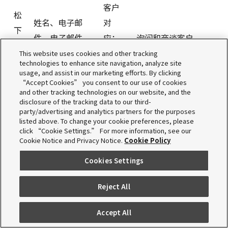
客户
松
姓名、电子邮
对
下
件、电子邮件
应；
询问和商谈客户
新
（确认）、公司
申
的对应、确认以
A
This website uses cookies and other tracking
能
technologies to enhance site navigation, analyze site
名称、部门名
请、
及记录；本公司
PI
usage, and assist in our marketing efforts. By clicking
源
称、电话号码、
注册
产品相关的各种
联
“Accept Cookies” you consent to our use of cookies
株
and other tracking technologies on our website, and the
国/地域、地
本公
环境、技术文书
动
disclosure of the tracking data to our third-
式
party/advertising and analytics partners for the purposes
址、职业、业务
司服
等的发送
会
listed above. To change your cookie preferences, please
种类、工作种类
务的
click “Cookie Settings.” For more information, see our
社
Cookie Notice and Privacy Notice.
Cookie Policy
运营
Cookies Settings
客户
松
姓名、电子邮
对
Reject All
下
件、电子邮件
应；
询问和商谈客户
Accept All
互
（确认）、公司
申
的对应、确认以
A