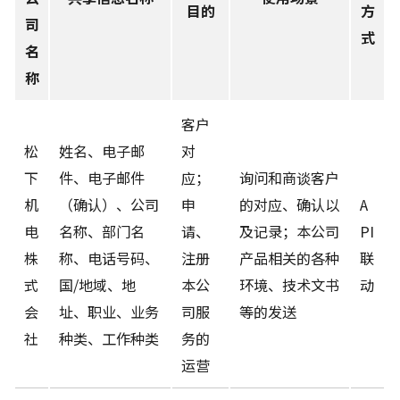
目的
方
司
式
名
称
客户
松
姓名、电子邮
对
下
件、电子邮件
应；
询问和商谈客户
机
（确认）、公司
申
的对应、确认以
A
电
名称、部门名
请、
及记录；本公司
PI
株
称、电话号码、
注册
产品相关的各种
联
式
国/地域、地
本公
环境、技术文书
动
会
址、职业、业务
司服
等的发送
社
种类、工作种类
务的
运营