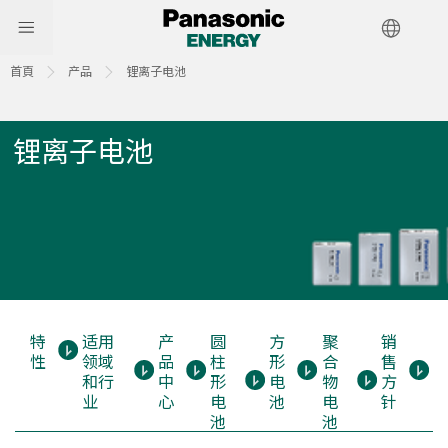
首頁
产品
锂离子电池
锂离子电池
特
适用
产
圆
方
聚
销
性
领域
品
柱
形
合
售
和行
中
形
电
物
方
业
心
电
池
电
针
池
池