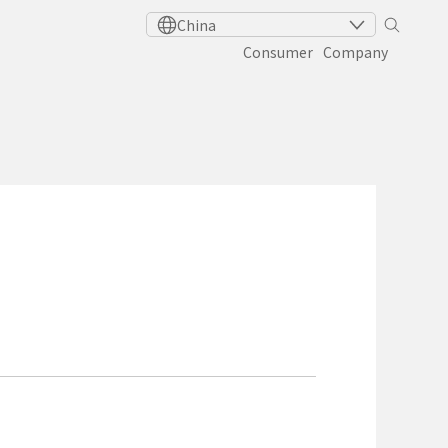
China
Consumer​
Company​